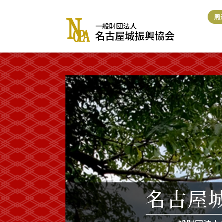
コ
ン
周
一般財団法人
テ
名古屋城振興協会
ン
ツ
に
ス
キ
ッ
プ
名古屋