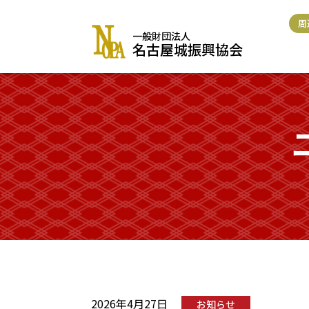
コ
ン
周
一般財団法人
テ
名古屋城振興協会
ン
ツ
に
ス
キ
ッ
プ
2026年4月27日
お知らせ