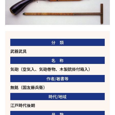
分 類
武器武具
名 称
気砲（空気入、気砲巻物、木製銃掛付箱入）
作者/著書等
無銘（国友藤兵衛）
時代/地域
江戸時代後期
員 数