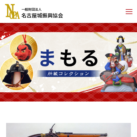
コ
一般財団法人
ン
名古屋城振興協会
テ
ン
ツ
に
ス
キ
ッ
プ