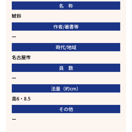
名 称
鯱鈴
作者/著書等
ー
時代/地域
名古屋市
員 数
ー
法量（約cm）
高6・8.5
その他
ー