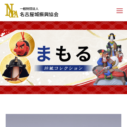
コ
一般財団法人
ン
名古屋城振興協会
テ
ン
ツ
に
ス
キ
ッ
プ