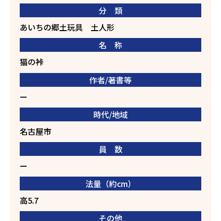
分 類
あいちの郷土玩具
土人形
名 称
猫の裃
作者/著書等
ー
時代/地域
名古屋市
員 数
ー
法量（約cm）
高5.7
その他