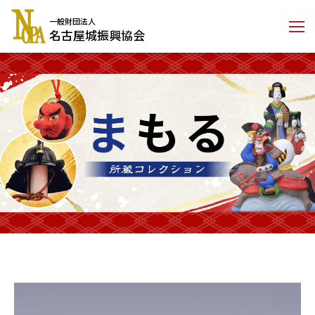
コ
一般財団法人
ン
名古屋城振興協会
テ
ン
ツ
に
ス
キ
ッ
プ