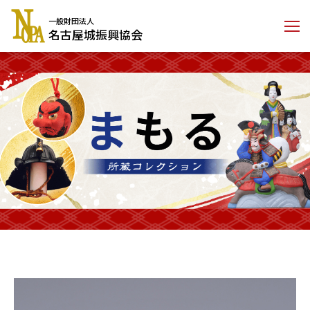
コ
一般財団法人
ン
名古屋城振興協会
テ
ン
ツ
に
ス
キ
ッ
プ