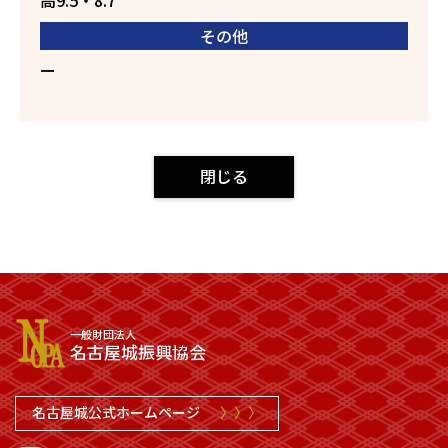
高9.5・8.7
その他
ー
閉じる
一般財団法人
名古屋城振興協会
名古屋城公式ホームページ
〉〉〉