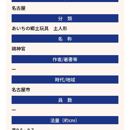
名古屋
分 類
あいちの郷土玩具
土人形
名 称
鶏神官
作者/著書等
ー
時代/地域
名古屋市
員 数
ー
法量（約cm）