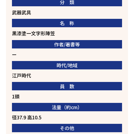
分 類
武器武具
名 称
黒漆塗一文字形陣笠
作者/著書等
ー
時代/地域
江戸時代
員 数
1頭
法量（約cm）
径37.9 高10.5
その他