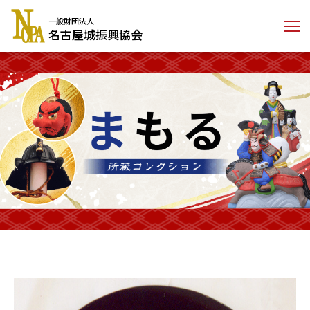
コ
一般財団法人
ン
名古屋城振興協会
テ
ン
ツ
に
ス
キ
ッ
プ