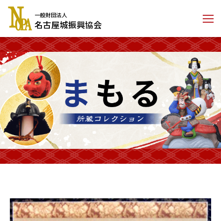
コ
一般財団法人
ン
名古屋城振興協会
テ
ン
ツ
に
ス
キ
ッ
プ