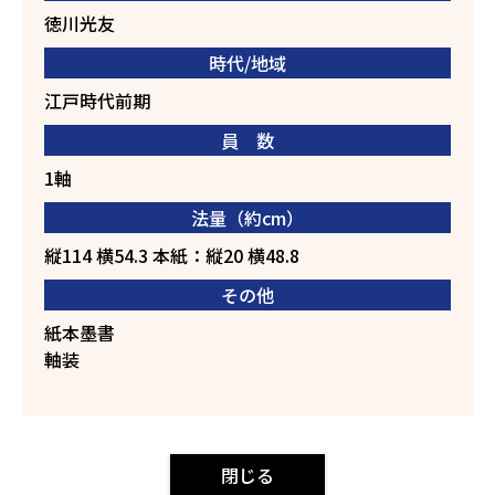
徳川光友
時代/地域
江戸時代前期
員 数
1軸
法量（約cm）
縦114 横54.3 本紙：縦20 横48.8
その他
紙本墨書
軸装
閉じる